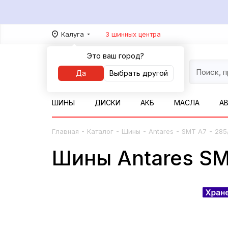
Калуга
3 шинных центра
Это ваш город?
Да
Выбрать другой
ШИНЫ
ДИСКИ
АКБ
МАСЛА
А
-
-
-
-
-
Главная
Каталог
Шины
Antares
SMT A7
285
Шины Antares SMT