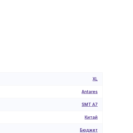
XL
Antares
SMT A7
Китай
Бюджет