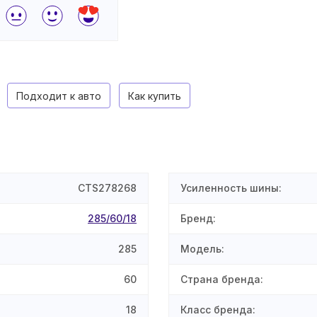
Подходит к авто
Как купить
CTS278268
Усиленность шины
:
285/60/18
Бренд
:
285
Модель
:
60
Страна бренда
:
18
Класс бренда
: