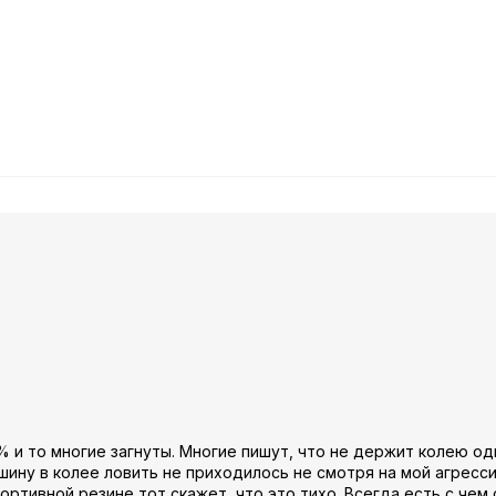
 и то многие загнуты. Многие пишут, что не держит колею одн
ашину в колее ловить не приходилось не смотря на мой агресс
ортивной резине тот скажет, что это тихо. Всегда есть с чем 