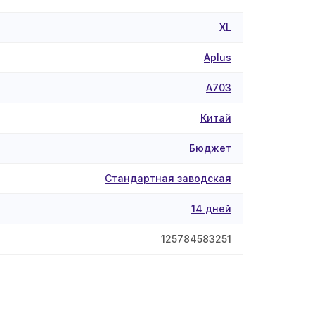
XL
Aplus
A703
Китай
Бюджет
Стандартная заводская
14 дней
125784583251