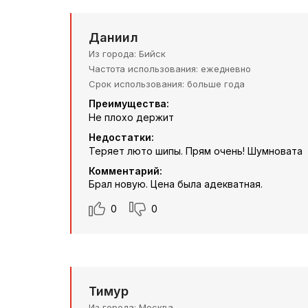
Даниил
Из города
Бийск
Частота использования
ежедневно
Срок использования
больше года
Преимущества:
Не плохо держит
Недостатки:
Теряет люто шипы. Прям очень! Шумновата
Комментарий:
Брал новую. Цена была адекватная.
0
0
Тимур
Из города
Москва