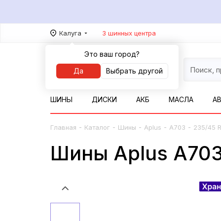
Калуга
3 шинных центра
Это ваш город?
Да
Выбрать другой
ШИНЫ
ДИСКИ
АКБ
МАСЛА
А
-
-
-
-
-
Главная
Каталог
Шины
Aplus
A703
235/45 R
Шины Aplus A703