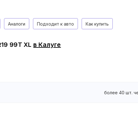
Аналоги
Подходит к авто
Как купить
R19 99T XL
в
Калуге
более 40 шт. ч