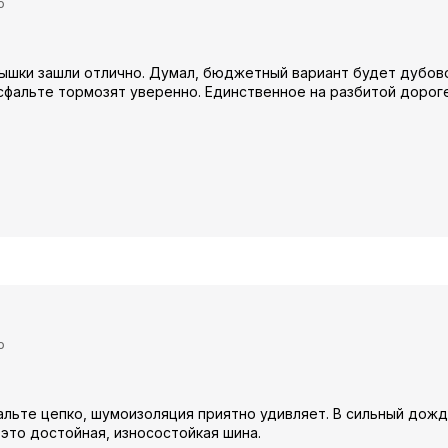
ю
ышки зашли отлично. Думал, бюджетный вариант будет дубово
сфальте тормозят уверенно. Единственное на разбитой дорог
ю
альте цепко, шумоизоляция приятно удивляет. В сильный дож
 это достойная, износостойкая шина.