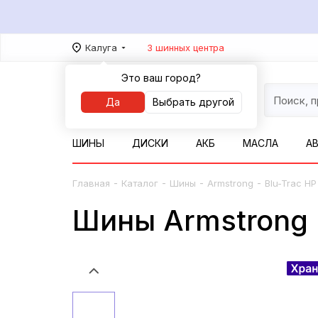
Калуга
3 шинных центра
Это ваш город?
Да
Выбрать другой
ШИНЫ
ДИСКИ
АКБ
МАСЛА
А
-
-
-
-
Главная
Каталог
Шины
Armstrong
Blu-Trac HP
Шины Armstrong B