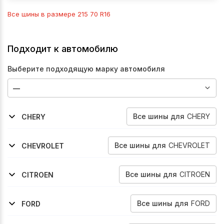
Все шины в размере
215 70 R16
Подходит к автомобилю
Выберите подходящую марку автомобиля
Все
шины
для
CHERY
CHERY
2012-2016
Tiggo-Fl
Все
шины
для
CHEVROLET
CHEVROLET
2011-2016
2006-2010
Captiva
Captiva
Все
шины
для
CITROEN
CITROEN
2007-2013
2012-2016
C-Crosser
C4
Все
шины
для
FORD
FORD
2008-2012
2001-2004
2004-2007
2011-2015
Escape
Maverick
Maverick
Ranger