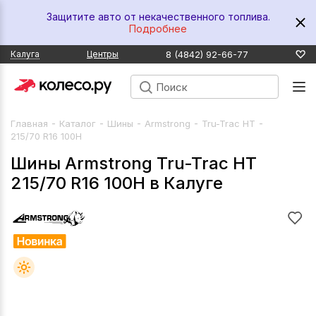
Защитите авто от некачественного топлива.
Подробнее
8 (4842) 92-66-77
Калуга
Центры
-
-
-
-
-
Главная
Каталог
Шины
Armstrong
Tru-Trac HT
215/70 R16 100H
Шины Armstrong Tru-Trac HT
215/70 R16 100H в Калуге