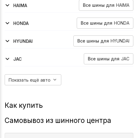
Все
шины
для
HAIMA
HAIMA
2012-2020
7
Все
шины
для
HONDA
HONDA
2002-2006
Element
Все
шины
для
HYUNDAI
HYUNDAI
2008-2017
2017-2022
2013-2016
2010-2013
2015-2018
2017-2022
2008-2017
2017-2022
Grand-Starex
Grand-Starex
Ix35
Ix35
Tucson
Grand-Starex
H1
H1
Все
шины
для
JAC
JAC
2018-2021
S5
Показать ещё авто
Как купить
Самовывоз из шинного центра