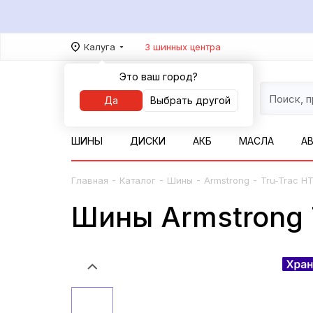
Калуга
3 шинных центра
Это ваш город?
Да
Выбрать другой
ШИНЫ
ДИСКИ
АКБ
МАСЛА
А
-
-
-
-
Главная
Каталог
Шины
Armstrong
Tru-Trac H
Шины Armstrong T