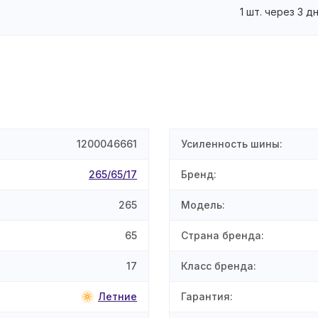
1 шт. через 3 д
1200046661
Усиленность шины
:
265/65/17
Бренд
:
265
Модель
:
65
Страна бренда
:
17
Класс бренда
:
Летние
Гарантия
: