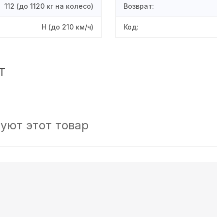
112
(до 1120 кг на колесо)
Возврат
:
H
(до 210 км/ч)
Код
:
T
уют этот товар