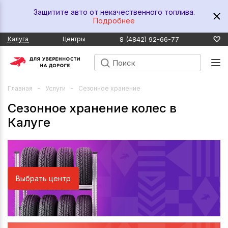
Защитите авто от некачественного топлива.
Подробнее
8 (4842) 92-66-77
Калуга
Центры
Главная
Услуги
Сезонное хранение
Сезонное хранение колес в
Калуге
Выбрать центр